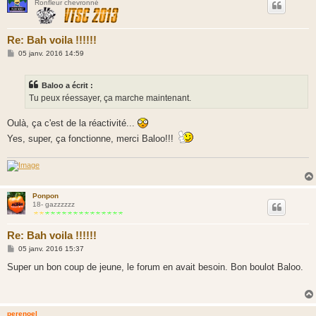
Ronfleur chevronné
Re: Bah voila !!!!!!
M
05 janv. 2016 14:59
e
s
s
Baloo a écrit :
a
g
Tu peux réessayer, ça marche maintenant.
e
Oulà, ça c'est de la réactivité...
Yes, super, ça fonctionne, merci Baloo!!!
Ponpon
18- gazzzzzz
Re: Bah voila !!!!!!
M
05 janv. 2016 15:37
e
s
Super un bon coup de jeune, le forum en avait besoin. Bon boulot Baloo.
s
a
g
e
perenoel