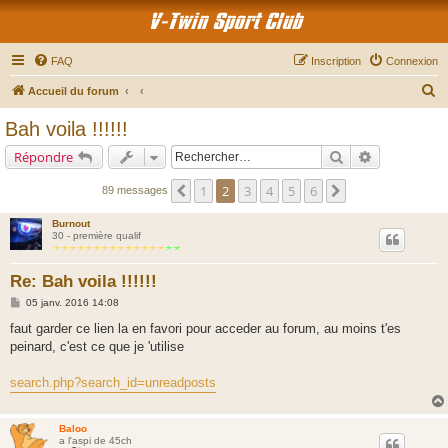
V-Twin Sport Club
FAQ
Inscription
Connexion
R
Accueil du forum
e
Bah voila !!!!!!
c
Rechercher
Recherche a
Répondre
h
e
1
2
3
4
5
6
Précédent
Suivant
89 messages
r
Burnout
c
30 - première qualif
h
Re: Bah voila !!!!!!
e
M
05 janv. 2016 14:08
r
e
s
faut garder ce lien la en favori pour acceder au forum, au moins t'es
s
peinard, c'est ce que je 'utilise
a
g
e
search.php?search_id=unreadposts
Baloo
a l'aspi de 45ch