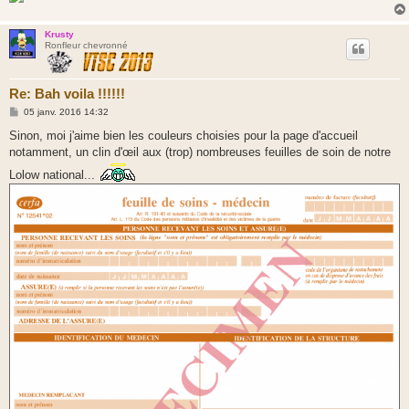
Krusty
Ronfleur chevronné
Re: Bah voila !!!!!!
M
05 janv. 2016 14:32
e
s
Sinon, moi j'aime bien les couleurs choisies pour la page d'accueil
s
notamment, un clin d'œil aux (trop) nombreuses feuilles de soin de notre
a
g
Lolow national...
e