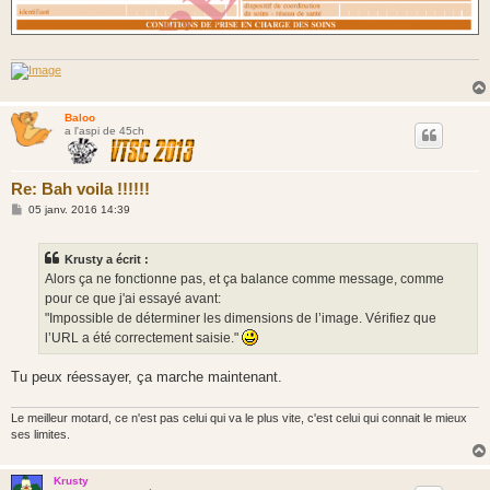
Baloo
a l'aspi de 45ch
Re: Bah voila !!!!!!
M
05 janv. 2016 14:39
e
s
s
Krusty a écrit :
a
g
Alors ça ne fonctionne pas, et ça balance comme message, comme
e
pour ce que j'ai essayé avant:
"Impossible de déterminer les dimensions de l’image. Vérifiez que
l’URL a été correctement saisie."
Tu peux réessayer, ça marche maintenant.
Le meilleur motard, ce n'est pas celui qui va le plus vite, c'est celui qui connait le mieux
ses limites.
Krusty