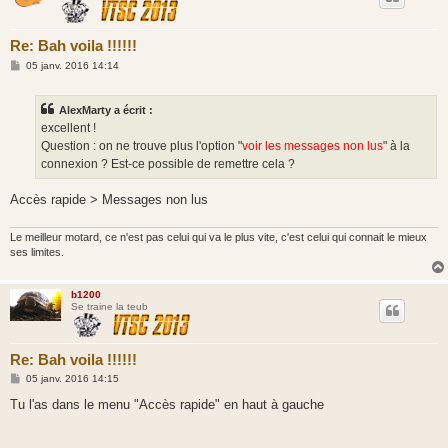
Re: Bah voila !!!!!!
M
05 janv. 2016 14:14
e
s
s
AlexMarty a écrit :
a
g
excellent !
e
Question : on ne trouve plus l'option "
voir les messages non lus
" à la
connexion ? Est-ce possible de remettre cela ?
Accès rapide > Messages non lus
Le meilleur motard, ce n'est pas celui qui va le plus vite, c'est celui qui connait le mieux
ses limites.
b1200
Se traine la teub
Re: Bah voila !!!!!!
M
05 janv. 2016 14:15
e
s
Tu l'as dans le menu "Accès rapide" en haut à gauche
s
a
g