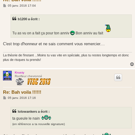
M
05 janv. 2016 17:04
e
s
s
b1200 a écrit :
a
g
e
Tu as vu on a fait ça pour ton anniv
Bon anniv au fait
C'est trop d'honneur et ne sais comment vous remercier....
La théorie de l'instant ...Moins tu vas vite en spéciale, plus tu restes longtemps et donc
plus de risques tu prends!
Krusty
Ronfleur chevronné
Re: Bah voila !!!!!!
M
05 janv. 2016 17:16
e
s
s
lolowankers a écrit :
a
g
ta gueule le nain
e
(en référence a ta nouvelle signature)