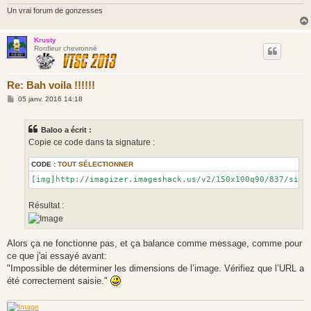
e
Un vrai forum de gonzesses
Krusty
Ronfleur chevronné
Re: Bah voila !!!!!!
M
05 janv. 2016 14:18
e
s
s
Baloo a écrit :
a
g
Copie ce code dans ta signature :
e
CODE :
TOUT SÉLECTIONNER
Résultat :
Alors ça ne fonctionne pas, et ça balance comme message, comme pour
ce que j'ai essayé avant:
"Impossible de déterminer les dimensions de l’image. Vérifiez que l’URL a
été correctement saisie."