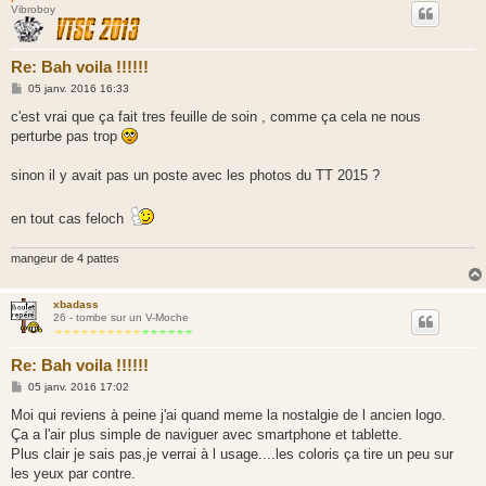
Vibroboy
Re: Bah voila !!!!!!
M
05 janv. 2016 16:33
e
s
c'est vrai que ça fait tres feuille de soin , comme ça cela ne nous
s
perturbe pas trop
a
g
e
sinon il y avait pas un poste avec les photos du TT 2015 ?
en tout cas feloch
mangeur de 4 pattes
xbadass
26 - tombe sur un V-Moche
Re: Bah voila !!!!!!
M
05 janv. 2016 17:02
e
s
Moi qui reviens à peine j'ai quand meme la nostalgie de l ancien logo.
s
Ça a l'air plus simple de naviguer avec smartphone et tablette.
a
g
Plus clair je sais pas,je verrai à l usage....les coloris ça tire un peu sur
e
les yeux par contre.