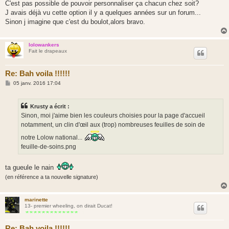
C'est pas possible de pouvoir personnaliser ça chacun chez soit?
J avais déjà vu cette option il y a quelques années sur un forum...
Sinon j imagine que c'est du boulot,alors bravo.
lolowankers
Fait le drapeaux
Re: Bah voila !!!!!!
M
05 janv. 2016 17:04
e
s
s
Krusty a écrit :
a
g
Sinon, moi j'aime bien les couleurs choisies pour la page d'accueil
e
notamment, un clin d'œil aux (trop) nombreuses feuilles de soin de
notre Lolow national...
feuille-de-soins.png
ta gueule le nain
(en référence a ta nouvelle signature)
marinette
13- premier wheeling, on dirait Ducat!
Re: Bah voila !!!!!!