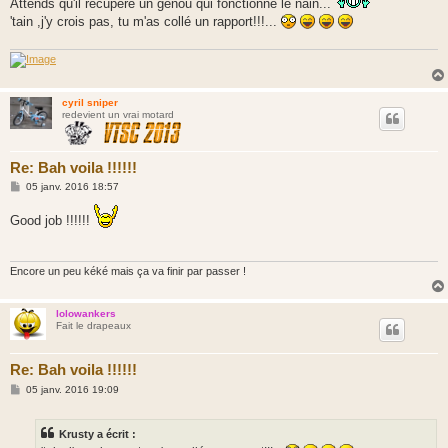
Attends qu'il récupère un genou qui fonctionne le nain...
'tain ,j'y crois pas, tu m'as collé un rapport!!!...
cyril sniper
redevient un vrai motard
Re: Bah voila !!!!!!
M
05 janv. 2016 18:57
e
s
Good job !!!!!!
s
a
g
e
Encore un peu kéké mais ça va finir par passer !
lolowankers
Fait le drapeaux
Re: Bah voila !!!!!!
M
05 janv. 2016 19:09
e
s
s
Krusty a écrit :
a